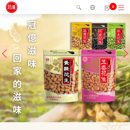
0
1
2
3