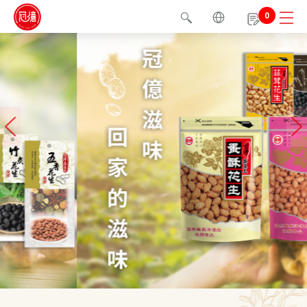
0
1
2
3