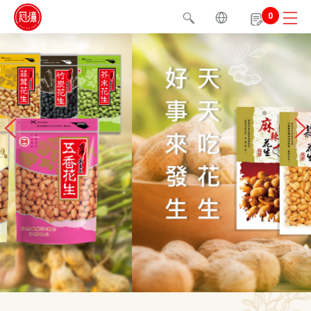
0
1
2
3