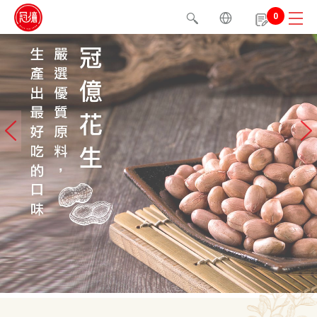
0
1
2
3