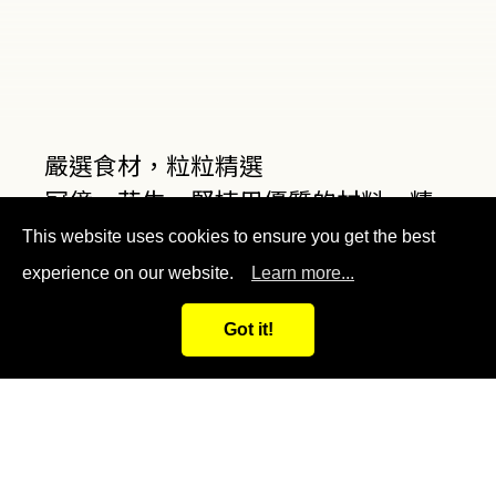
嚴選食材，粒粒精選
冠億．花生－堅持用優質的材料，精
心焙炒，生產出最好吃的口味。
This website uses cookies to ensure you get the best
experience on our website.
Learn more...
Got it!
安心、信賴、好食
通過ISO22000 & HACCP認證