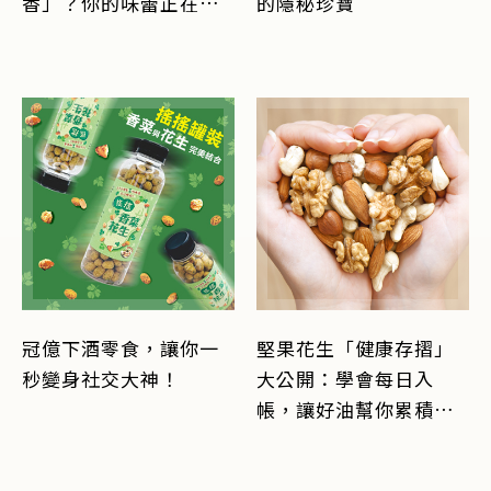
香」？你的味蕾正在熟
的隱秘珍寶
成嗎？
冠億下酒零食，讓你一
堅果花生「健康存摺」
秒變身社交大神！
大公開：學會每日入
帳，讓好油幫你累積財
富！