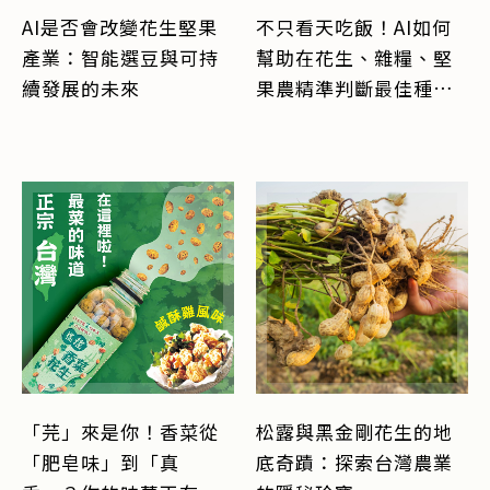
AI是否會改變花生堅果
不只看天吃飯！AI如何
產業：智能選豆與可持
幫助在花生、雜糧、堅
續發展的未來
果農精準判斷最佳種植
與收穫時機？
「芫」來是你！香菜從
松露與黑金剛花生的地
「肥皂味」到「真
底奇蹟：探索台灣農業