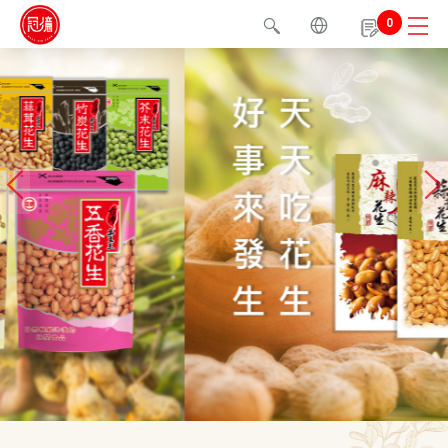
0
1
2
3